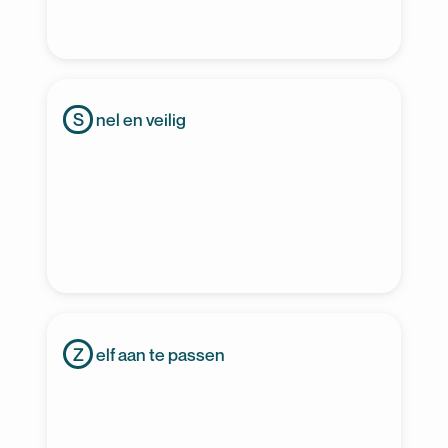
nel en veilig
S
elf aan te passen
Z