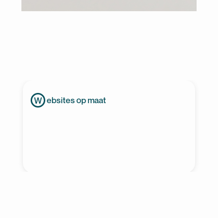
ebsites op maat
W
ms
C