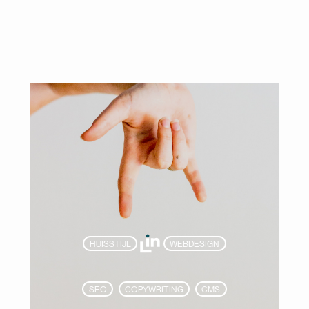
HUISSTIJL
WEBDESIGN
SEO
COPYWRITING
CMS