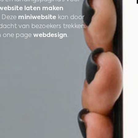
website laten maken
. Deze
miniwebsite
kan door
dacht van bezoekers trekken.
 in one page
webdesign
.